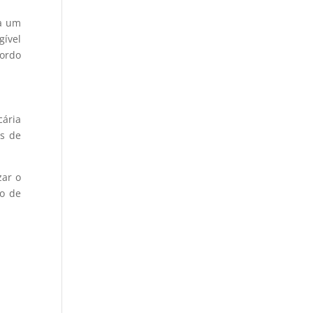
ra um
gível
cordo
cária
os de
zar o
ço de