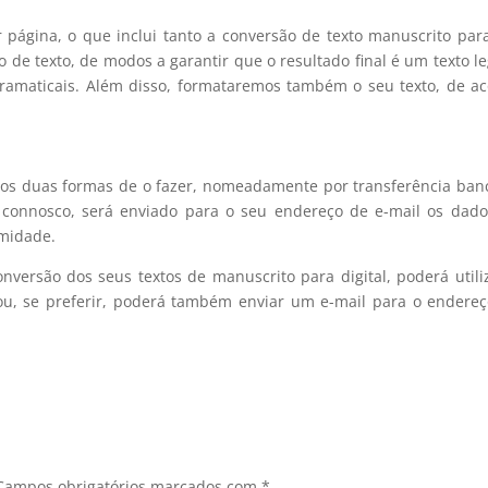
r página, o que inclui tanto a conversão de texto manuscrito pa
 de texto, de modos a garantir que o resultado final é um texto le
gramaticais. Além disso, formataremos também o seu texto, de a
mos duas formas de o fazer, nomeadamente por transferência ban
 connosco, será enviado para o seu endereço de e-mail os dad
rmidade.
nversão dos seus textos de manuscrito para digital, poderá utili
o ou, se preferir, poderá também enviar um e-mail para o endere
Campos obrigatórios marcados com
*